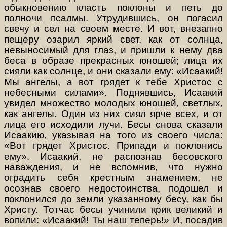
обыкновению класть поклоны и петь до
полночи псалмы. Утрудившись, он погасил
свечу и сел на своем месте. И вот, внезапно
пещеру озарил яркий свет, как от солнца,
невыносимый для глаз, и пришли к нему два
беса в образе прекрасных юношей; лица их
сияли как солнце, и они сказали ему: «Исаакий!
Мы ангелы, а вот грядет к тебе Христос с
небесными силами». Поднявшись, Исаакий
увидел множество молодых юношей, светлых,
как ангелы. Один из них сиял ярче всех, и от
лица его исходили лучи. Бесы снова сказали
Исаакию, указывая на того из своего числа:
«Вот грядет Христос. Припади и поклонись
ему». Исаакий, не распознав бесовского
наваждения, и не вспомнив, что нужно
оградить себя крестным знамением, не
осознав своего недостоинства, подошел и
поклонился до земли указанному бесу, как бы
Христу. Тотчас бесы учинили крик великий и
вопили: «Исаакий! Ты наш теперь!» И, посадив