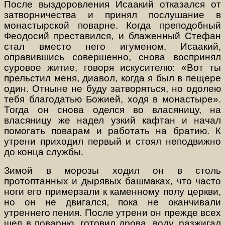
После выздоровления Исаакий отказался от
затворничества и принял послушание в
монастырской поварне. Когда преподобный
Феодосий преставился, и блаженный Стефан
стал вместо него игуменом, Исаакий,
оправившись совершенно, снова воспринял
суровое житие, говоря искусителю: «Вот ты
прельстил меня, диавол, когда я был в пещере
один. Отныне не буду затворяться, но одолею
тебя благодатью Божией, ходя в монастыре».
Тогда он снова оделся во власяницу, на
власяницу же надел узкий кафтан и начал
помогать поварам и работать на братию. К
утрени приходил первый и стоял неподвижно
до конца службы.
Зимой в морозы ходил он в столь
протоптанных и дырявых башмаках, что часто
ноги его примерзали к каменному полу церкви,
но он не двигался, пока не оканчивали
утреннего пения. После утрени он прежде всех
шел в поварню, готовил дрова, воду, разжигал