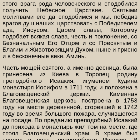
этого врага рода человеческого и сподобился
получить Небесное Царствие. Святыми
молитвами его да сподобимся и мы, победив
врагов душ наших, царствовать с Победителем
ада, Иисусом, Царем славы, Которому
подобает всякая слава, честь и поклонение, со
Безначальным Его Отцом и со Пресвятым и
Благим и Животворящим Духом, ныне и присно
и в бесконечные веки. Аминь.
Часть мощей святого, а именно десница, была
принесена из Киева в Торопец, родину
преподобного Исаакия, игуменом Кудина
монастыря Иосифом в 1711 году, и положена в
Благовещенской церкви. Каменная
Благовещенская церковь построена в 1753
году на месте деревянной, сгоревшей в 1742
году во время большого пожара, случившегося
на посаде. По преданию преподобный Исаакий
до прихода в монастырь жил том на месте, где
стоял Благовещенский храм. В храме был
придел в честь преподобного Исаакия. В