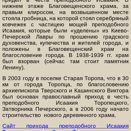
нижнем этаже Благовещенского храма, за
правым клиросом, на возвышенном месте
стояла гробница, на которой стоял серебряный
ковчежек с частицею мощей преподобного
Исаакия, которые были «уделены» из Киево-
Печерской Лавры по прошению градского
духовенства, купечества и жителей города, и
положены в Благовещенский храм на
благословение города. В 1938-1939 гг. храм
был взорван (сейчас там стоит памятник
Ленину).
В 2003 году в поселке Старая Торопа, что в 30
км от города Торопца, по благословению
архиепископа Тверского и Кашинского Виктора
был основан православный приход в честь
преподобного Исаакия Торопецкого,
Затворника Печерского, а в 2006 году начато
строительство
нового деревянного храма.
Сайт прихода преподобного Исаакия