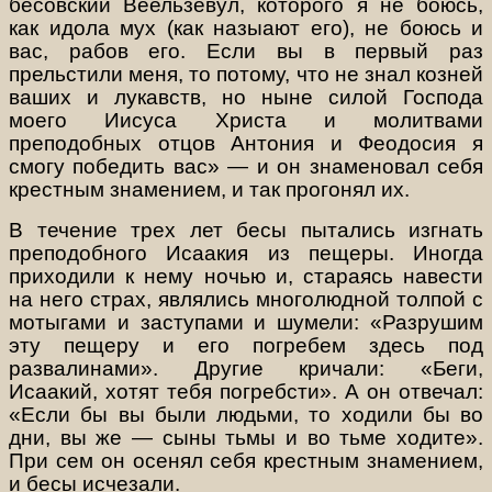
бесовский Веельзевул, которого я не боюсь,
как идола мух (как назыают его), не боюсь и
вас, рабов его. Если вы в первый раз
прельстили меня, то потому, что не знал козней
ваших и лукавств, но ныне силой Господа
моего Иисуса Христа и молитвами
преподобных отцов Антония и Феодосия я
смогу победить вас» — и он знаменовал себя
крестным знамением, и так прогонял их.
В течение трех лет бесы пытались изгнать
преподобного Исаакия из пещеры. Иногда
приходили к нему ночью и, стараясь навести
на него страх, являлись многолюдной толпой с
мотыгами и заступами и шумели: «Разрушим
эту пещеру и его погребем здесь под
развалинами». Другие кричали: «Беги,
Исаакий, хотят тебя погребсти». А он отвечал:
«Если бы вы были людьми, то ходили бы во
дни, вы же — сыны тьмы и во тьме ходите».
При сем он осенял себя крестным знамением,
и бесы исчезали.