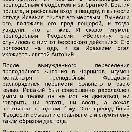
преподобным Феодосием и за братией. Братия
пришла, и раскопали вход в пещеру, и вынесли
оттуда Исаакия, считая его мертвым.
Вынесши
его, положили его пред пещерой, и тогда
увидели, что он жив. И сказал игумен,
преподобный Феодосий: «Воистину, это
случилось с ним от бесовского действия». Его
положили на одр, и за Исаакием стал
ухаживать святой Антоний.
После вынужденного переселения
преподобного Антония в Чернигов, игумен
монастыря преподобный Феодосий
распорядился перенести больного в свою
келью. Исаакий был совершенно расслаблен
умом и телом: он не мог ни двигаться, ни
говорить, ни встать, ни сесть, а лежал
постоянно на одном боку. Сам преподобный
Феодосий омывал и оправлял его и служил ему
таким образом два года.
Поистине дивно то, что в продолжение