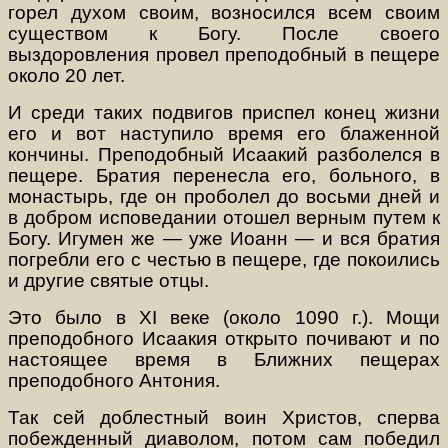
горел духом своим, возносился всем своим
существом к Богу. После своего
выздоровления провел преподобный в пещере
около 20 лет.
И среди таких подвигов приспел конец жизни
его и вот наступило время его блаженной
кончины. Преподобный Исаакий разболелся в
пещере. Братия перенесла его, больного, в
монастырь, где он проболел до восьми дней и
в добром исповедании отошел верным путем к
Богу. Игумен же — уже Иоанн — и вся братия
погребли его с честью в пещере, где покоились
и другие святые отцы.
Это было в XI веке (около 1090 г.). Мощи
преподобного Исаакия открыто почивают и по
настоящее время в Ближних пещерах
преподобного Антония.
Так сей доблестный воин Христов, сперва
побежденный диаволом, потом сам победил