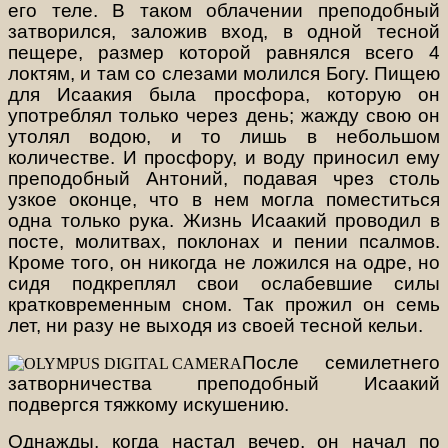
его теле. В таком облачении преподобный
затворился, заложив вход, в одной тесной
пещере, размер которой равнялся всего 4
локтям, и там со слезами молился Богу. Пищею
для Исаакия была просфора, которую он
употреблял только через день; жажду свою он
утолял водою, и то лишь в небольшом
количестве. И просфору, и воду приносил ему
преподобный Антоний, подавая чрез столь
узкое оконце, что в нем могла поместиться
одна только рука. Жизнь Исаакий проводил в
посте, молитвах, поклонах и пении псалмов.
Кроме того, он никогда не ложился на одре, но
сидя подкреплял свои ослабевшие силы
кратковременным сном. Так прожил он семь
лет, ни разу не выходя из своей тесной кельи.
После семилетнего
затворничества преподобный Исаакий
подвергся тяжкому искушению.
Однажды, когда настал вечер, он начал по