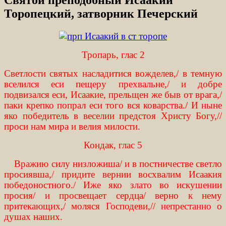
Торопецкий, затворник Печерский
Тропарь, глас 2
Светлости святых насладитися вожделев,/ в темную
вселился еси пещеру прехвальне,/ и добре
подвизался еси, Исаакие, прельщен же быв от врага,/
паки крепко попрал еси того вся коварства./ И ныне
яко победитель в веселии предстоя Христу Богу,//
проси нам мира и велия милости.
Кондак, глас 5
Вражию силу низложиша/ и в постничестве светло
просиявша,/ придите вернии восхвалим Исаакия
победоностного./ Иже яко злато во искушении
просия/ и просвещает сердца/ верно к нему
притекающих,/ моляся Господеви,// непрестанно о
душах наших.