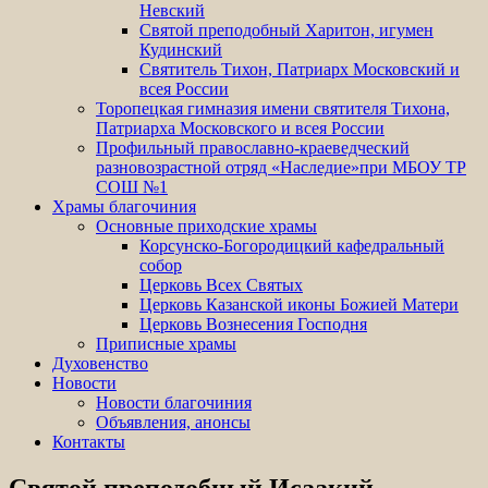
Невский
Святой преподобный Харитон, игумен
Кудинский
Святитель Тихон, Патриарх Московский и
всея России
Торопецкая гимназия имени святителя Тихона,
Патриарха Московского и всея России
Профильный православно-краеведческий
разновозрастной отряд «Наследие»при МБОУ ТР
СОШ №1
Храмы благочиния
Основные приходские храмы
Корсунско-Богородицкий кафедральный
собор
Церковь Всех Святых
Церковь Казанской иконы Божией Матери
Церковь Вознесения Господня
Приписные храмы
Духовенство
Новости
Новости благочиния
Объявления, анонсы
Контакты
Святой преподобный Исаакий