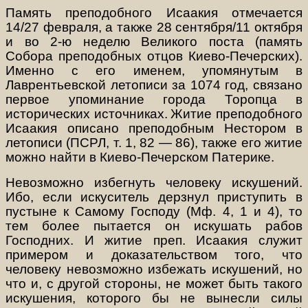
Память преподобного Исаакия отмечается
14/27 февраля, а также 28 сентября/11 октября
и во 2-ю неделю Великого поста (память
Собора преподобных отцов Киево-Печерских).
Именно с его именем, упомянутым в
Лаврентьевской летописи за 1074 год, связано
первое упоминание города Торопца в
исторических источниках.
Житие преподобного
Исаакия описано преподобным Нестором в
летописи (ПСРЛ, т. 1, 82 — 86), также его житие
можно найти в Киево-Печерском Патерике.
Невозможно избегнуть человеку искушений.
Ибо, если искуситель дерзнул приступить в
пустыне к Самому Господу (Мф. 4, 1 и 4), то
тем более пытается он искушать рабов
Господних. И житие преп. Исаакия служит
примером и доказательством того, что
человеку невозможно избежать искушений, но
что и, с другой стороны, не может быть такого
искушения, которого бы не вынесли силы