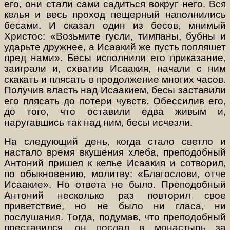
его, они стали сами садиться вокруг него. Вся
келья и весь проход пещерный наполнились
бесами. И сказал один из бесов, мнимый
Христос: «Возьмите гусли, тимпаны, бубны и
ударьте дружнее, а Исаакий же пусть попляшет
пред нами». Бесы исполнили его приказание,
заиграли и, схватив Исаакия, начали с ним
скакать и плясать в продолжение многих часов.
Получив власть над Исаакием, бесы заставили
его плясать до потери чувств. Обессилив его,
до того, что оставили едва живым и,
наругавшись так над ним, бесы исчезли.
На следующий день, когда стало светло и
настало время вкушения хлеба, преподобный
Антоний пришел к келье Исаакия и сотворил,
по обыкновению, молитву: «Благослови, отче
Исаакие». Но ответа не было. Преподобный
Антоний несколько раз повторил свое
приветствие, но не было ни гласа, ни
послушания. Тогда, подумав, что преподобный
преставился, он послал в монастырь за