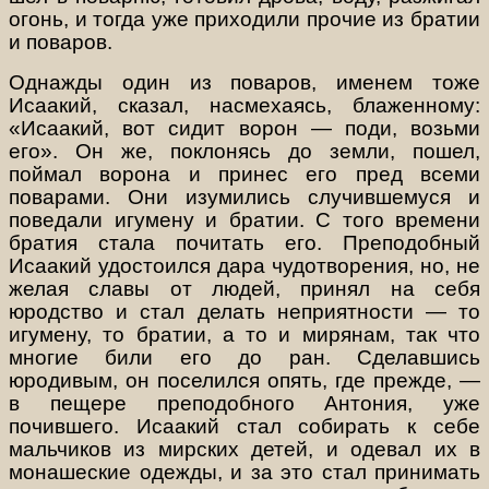
огонь, и тогда уже приходили прочие из братии
и поваров.
Однажды один из поваров, именем тоже
Исаакий, сказал, насмехаясь, блаженному:
«Исаакий, вот сидит ворон — поди, возьми
его». Он же, поклонясь до земли, пошел,
поймал ворона и принес его пред всеми
поварами. Они изумились случившемуся и
поведали игумену и братии. С того времени
братия стала почитать его. Преподобный
Исаакий удостоился дара чудотворения, но, не
желая славы от людей, принял на себя
юродство и стал делать неприятности — то
игумену, то братии, а то и мирянам, так что
многие били его до ран. Сделавшись
юродивым, он поселился опять, где прежде, —
в пещере преподобного Антония, уже
почившего. Исаакий стал собирать к себе
мальчиков из мирских детей, и одевал их в
монашеские одежды, и за это стал принимать