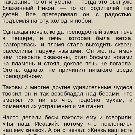
наказание то от игумена — тогда это был уже
блаженный Никон, — то от родителей тех
детей. Все претерпевал он с радостью,
подъемля наготу, холод, и побои.
Однажды ночью, когда преподобный зажег печь
в пещере, и печь, которая была ветха,
разгорелась, и пламя стало выходить сквозь
расселины наружу языками. Он же, не имея
чем прикрыть скважины, стал босыми ногами
на пламень и стоял, доколе печь не погасла.
Огонь, однако, не причинил никакого вреда
преподобному.
Таковы и многие другие удивительные чудеса
творил он и так возобладал над бесами, что
вменял их ни во что, подобно мухам, и
осмеивал их устрашения и мечтания.
Часто делали бесы пакости ему и говорили:
«Ты наш, Исаакий, потому что поклонился
нашему князю». А он отвечал: «Князь ваш есть