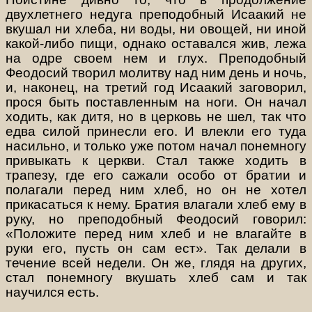
двухлетнего недуга преподобный Исаакий не
вкушал ни хлеба, ни воды, ни овощей, ни иной
какой-либо пищи, однако оставался жив, лежа
на одре своем нем и глух. Преподобный
Феодосий творил молитву над ним день и ночь,
и, наконец, на третий год Исаакий заговорил,
прося быть поставленным на ноги. Он начал
ходить, как дитя, но в церковь не шел, так что
едва силой принесли его. И влекли его туда
насильно, и только уже потом начал понемногу
привыкать к церкви. Стал также ходить в
трапезу, где его сажали особо от братии и
полагали перед ним хлеб, но он не хотел
прикасаться к нему. Братия влагали хлеб ему в
руку, но преподобный Феодосий говорил:
«Положите перед ним хлеб и не влагайте в
руки его, пусть он сам ест». Так делали в
течение всей недели. Он же, глядя на других,
стал понемногу вкушать хлеб сам и так
научился есть.