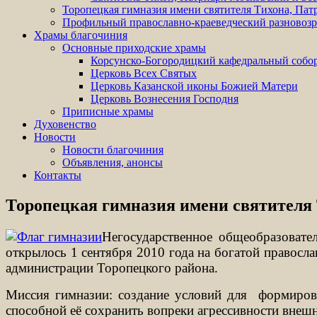
Торопецкая гимназия имени святителя Тихона, Пат
Профильный православно-краеведческий разново
Храмы благочиния
Основные приходские храмы
Корсунско-Богородицкий кафедральный собо
Церковь Всех Святых
Церковь Казанской иконы Божией Матери
Церковь Вознесения Господня
Приписные храмы
Духовенство
Новости
Новости благочиния
Объявления, анонсы
Контакты
Торопецкая гимназия имени святителя 
Негосударственное общеобразовате
открылось 1 сентября 2010 года на богатой правосл
администрации Торопецкого района.
Миссия гимназии: создание условий для
формиров
способной её сохранить вопреки агрессивности внеш