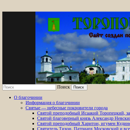
Поиск
Сайт создан по благословению епископа 
О благочинии
Информация о благочинии
Святые — небесные покровители города
Святой преподобный Исаакий Торопецкий, з
Святой благоверный князь Александр Невски
Святой преподобный Харитон, игумен Кудин
Святитель Тихон, Патриарх Московский и все