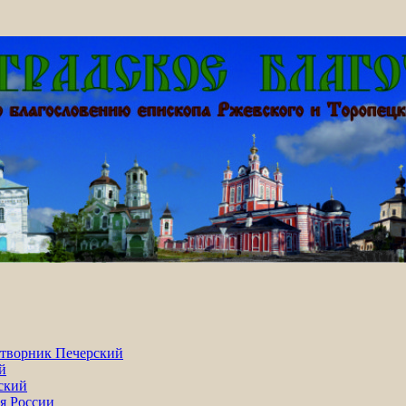
Ржевского и Торопецкого Адриана
атворник Печерский
й
ский
я России