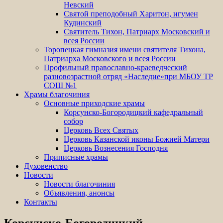
Невский
Святой преподобный Харитон, игумен
Кудинский
Святитель Тихон, Патриарх Московский и
всея России
Торопецкая гимназия имени святителя Тихона,
Патриарха Московского и всея России
Профильный православно-краеведческий
разновозрастной отряд «Наследие»при МБОУ ТР
СОШ №1
Храмы благочиния
Основные приходские храмы
Корсунско-Богородицкий кафедральный
собор
Церковь Всех Святых
Церковь Казанской иконы Божией Матери
Церковь Вознесения Господня
Приписные храмы
Духовенство
Новости
Новости благочиния
Объявления, анонсы
Контакты
Корсунско-Богородицкий