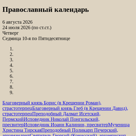
Православный календарь
6 августа 2026
24 июля 2026 (по ст.ст.)
Четверг
Седмица 10-я по Пятидесятнице
Благоверный князь Борис (в Крещении Роман),
страстотерпец
Благоверный князь Глеб (в Крещении Давид),
страстотерпец
Преподобный Далмат Исетский,
Пермский
Исповедник Николай Понгильский,
пресвитер
Исповедник Иоанн Калинин, пресвитер
Мученица
Христина Тирская
Преподобный Поликарп Печерский,
архимандрит
Святитель Георгий (Конисский), архиепископ