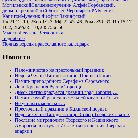
Могилевский
Священномученик Алфей Корбанский,
диакон
Преподобный Боголеп Черноярский
Мученик
Капитон
Мученик Феофил Закинфский
Лк.21:12–19, 2Кор.1:1-7, Мф.21:43–46, Рим.8:28–39, Ин.15:17–
16:2, 2Кор.6:1-10, Лк.7:36–50
Мысли Феофана Затворника
подробнее
Полная версия православного календаря
Новости
Паломничество на престольный праздник
Неделя 9-я по Пятидесятнице. Пророка Илии
Память преподобного Серафима Саровского
День Крещения Руси в Торопце
Днесь светло красуется древний град Торопец…
Память святой равноапостольной княгини Ольги
Не уставать молиться…
Престольный праздник в Казанской церкви
Неделя 7-я по Пятидесятнице. Собор Тверских святых
Послание митрополита Тверского и Кашинского
Амвросия по случаю 755-летия основания Тверской
епархии