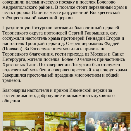
совершили паломническую поездку в поселок Бологово
Андреапольского района. В поселке стоит деревянный храм в
честь пророка Илии на месте разрушенной Воскресенской
трёхпрестольной каменной церкви.
Праздничную Литургию возглавил благочинный церквей
Торопецкого округа протоиерей Сергий Гаврышкив, ему
сослужили настоятель храма протоиерей Геннадий Егоров и
настоятель Троицкой церкви д. Озерец иеромонах Фаддей
(Поляков). За Богослужением молились прихожане
Торопецкого благочиния, гости прихода из Москвы и Санкт
Петербурга, жители поселка. Более 40 человек причастились
Христовых Таин. По завершении Литургии был отслужен
водосвятный молебен и совершен крестный ход вокруг храма.
Завершился престольный праздник многолетием и общей
трапезой.
Благодарим настоятеля и приход Ильинской церкви за
гостеприимство, добродушие и возможность духовного
общения.