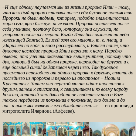
«
И еще одному научаемся мы из жизни пророка Илии – тому,
что каждый пророк оставлял после себя духовное потомство.
Пророк
и не были людьми, которые, подобно знаменитостям
мира сего, ярко блеснув, исчезают. Пророки оставляли после
себя учеников, поэтому дело, которому они служили, не
умирало и после их смерти. Когда Илия был вознесен на небо
колесницей Божией, Елисей взял его
милоть
, т. е. плащ, и
ударил ею по воде, и вода расступилась, и Елисей понял, что
духовное наследие пророка Илии перешло к нему. Нередко
бывало, что ученики оказывались выше у
чителя, потому что
дух, который был на одном пророке, переходил на другого и с
еще большей силой действовал через него. Так духовное
преемство переходило от одного пророка к другому, вплоть до
последнего из пророков и первого из апостолов – Иоанна
Крестите
ля. Затем оно переходило от одних апостолов к
другим, затем к епископам, к священникам и ко всему народу
Божию, который это благодатное свидетельство о Боге –
также передавал из поколения в поколение; оно дошло и до
нас, и ныне мы являемся его обладателями
…
» — из проповеди
митрополита Илариона (Алфеева).