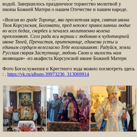
водой. Завершилось праздничное торжество молитвой у
иконы Божией Матери о нашем Отечестве и нашем народе.
«
Возсия
во граде Торопце, яко пресветлая заря, святая икона
Твоя Корсунская,
Богомати
, пред
неюже
православнии
людие
во всех бедах,
скорбех
и
печалех
молитвенно колена
преклоняют. Сего ради
вси
вернии
с
любовию
к
чудотворней
иконе Твоей, Пречистая,
притекающе
,
единеми
усты
и
единым серд
цем
велегласно
Тебе возглашают:
Радуйся, земли
Русския
скорая Заступнице, любовь Свою и милость нам
являющая
» -из акафиста Корсунской иконе Божией Матери
Фото Богослужения и Крестного хода можно посмотреть здесь
: .
https://vk.ru/album-39973236_313069914