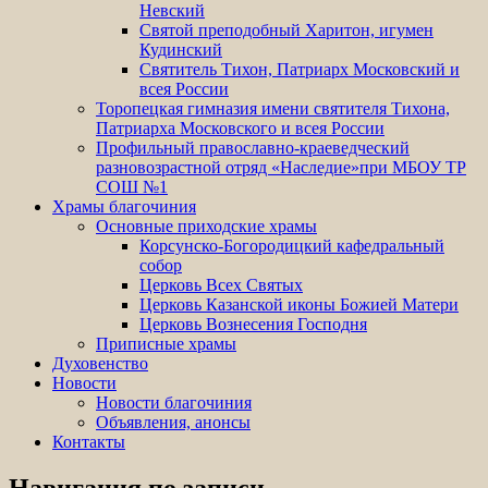
Невский
Святой преподобный Харитон, игумен
Кудинский
Святитель Тихон, Патриарх Московский и
всея России
Торопецкая гимназия имени святителя Тихона,
Патриарха Московского и всея России
Профильный православно-краеведческий
разновозрастной отряд «Наследие»при МБОУ ТР
СОШ №1
Храмы благочиния
Основные приходские храмы
Корсунско-Богородицкий кафедральный
собор
Церковь Всех Святых
Церковь Казанской иконы Божией Матери
Церковь Вознесения Господня
Приписные храмы
Духовенство
Новости
Новости благочиния
Объявления, анонсы
Контакты
Навигация по записи