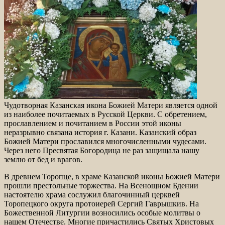
Чудотворная Казанская икона Божией Матери является одной
из наиболее почитаемых в Русской Церкви. С обретением,
прославлением и почитанием в России этой иконы
неразрывно связана история г. Казани. Казанский образ
Божией Матери прославился многочисленными чудесами.
Через него Пресвятая Богородица не раз защищала нашу
землю от бед и врагов.
В древнем Торопце, в храме Казанской иконы Божией Матери
прошли престольные торжества. На Всенощном Бдении
настоятелю храма сослужил благочинный церквей
Торопецкого округа протоиерей Сергий Гаврышкив. На
Божественной Литургии возносились особые молитвы о
нашем Отечестве. Многие причастились Святых Христовых