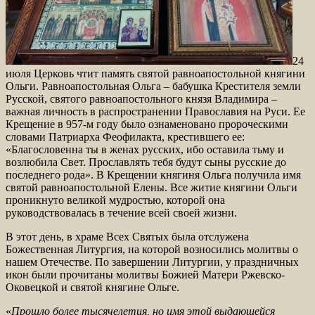
24
июля Церковь чтит память святой равноапостольной княгини
Ольги. Равноапостольная Ольга – бабушка Крестителя земли
Русской, святого равноапостольного князя Владимира –
важная личность в распространении Православия на Руси. Ее
Крещение в 957-м году было ознаменовано пророческими
словами Патриарха Феофилакта, крестившего ее:
«Благословенна ты в женах русских, ибо оставила тьму и
возлюбила Свет. Прославлять тебя будут сыны русские до
последнего рода». В Крещении княгиня Ольга получила имя
святой равноапостольной Елены. Все житие княгини Ольги
проникнуто великой мудростью, которой она
руководствовалась в течение всей своей жизни.
В этот день, в храме Всех Святых была отслужена
Божественная Литургия, на которой возносились молитвы о
нашем Отечестве. По завершении Литургии, у праздничных
икон были прочитаны молитвы Божией Матери Ржевско-
Оковецкой и святой княгине Ольге.
«
Прошло более тысячелетия, но имя этой выдающейся