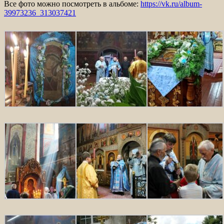
Все фото можно посмотреть в альбоме:
https://vk.ru/album-
39973236_313037421