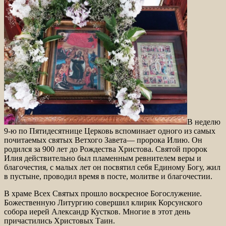
В неделю
9-ю по Пятидесятнице Церковь вспоминает одного из самых
почитаемых святых Ветхого Завета— пророка Илию. Он
родился за 900 лет до Рождества Христова. Святой пророк
Илия действительно был пламенным ревнителем веры и
благочестия, с малых лет он посвятил себя Единому Богу, жил
в пустыне, проводил время в посте, молитве и благочестии.
В храме Всех Святых прошло воскресное Богослужение.
Божественную Литургию совершил клирик Корсунского
собора иерей Александр Кустков. Многие в этот день
причастились Христовых Таин.