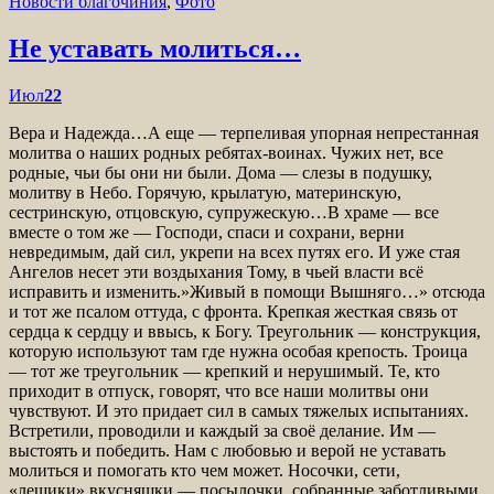
Новости благочиния
,
Фото
Не уставать молиться…
Июл
22
Вера и Надежда…А еще — терпеливая упорная непрестанная
молитва о наших родных ребятах-воинах. Чужих нет, все
родные, чьи бы они ни были. Дома — слезы в подушку,
молитву в Небо. Горячую, крылатую, материнскую,
сестринскую, отцовскую, супружескую…В храме — все
вместе о том же — Господи, спаси и сохрани, верни
невредимым, дай сил, укрепи на всех путях его. И уже стая
Ангелов несет эти воздыхания Тому, в чьей власти всё
исправить и изменить.»Живый в помощи Вышняго…» отсюда
и тот же псалом оттуда, с фронта. Крепкая жесткая связь от
сердца к сердцу и ввысь, к Богу. Треугольник — конструкция,
которую используют там где нужна особая крепость. Троица
— тот же треугольник — крепкий и нерушимый. Те, кто
приходит в отпуск, говорят, что все наши молитвы они
чувствуют. И это придает сил в самых тяжелых испытаниях.
Встретили, проводили и каждый за своё делание. Им —
выстоять и победить. Нам с любовью и верой не уставать
молиться и помогать кто чем может. Носочки, сети,
«лешики»,вкусняшки — посылочки, собранные заботливыми