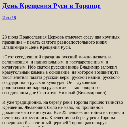
День Крещения Руси в Торопце
Июл
28
28 июля Православная Церковь отмечает сразу два крупных
праздника – память святого равноапостольного князя
Владимира и День Крещения Руси.
«Этот сегодняшний праздник русский можно назвать и
религиозным, и национальным, и государственным, и
культурным. Ибо святой русский князь Владимир заложил
краеугольный камень в основание, на котором воздвигнута
тысячелетняя палата русской веры, русской нации, русского
государства и русской культуры. Он – духовный
родоначальник народа русского» — так говорит о
сегодняшнем дне Святитель Николай (Велимирович).
И уже традиционно, на берегу реки Торопы прошло таинство
Крещения. Желающих было не мало, но проливной
дождь никого не испугал. Все 25 человек достойно вытерпели
непогоду и крестились. Крещения на берегу реки Торопы
совершили благочинный церквей Торопецкого округа