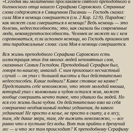
«
Сегодня мы молитвенно прославляем святого преподобного и
богоносного отца нашего Серафима Саровского. Странные
слова содержатся в Священном Писании — Господь сказал:
сила Моя в немощи совершается (см. 2 Кор. 12:9). Парадокс:
как может сила совершаться в н
емощи? Ведь немощь — это
болезнь, недееспособность; это, как сказали бы современные
люди, неконкурентоспособность. Человек не может ни с кем
соревноваться, если исполнен немощи, но Господь произносит
эти парадоксальные слова: сила Моя в немощи совершается.
Вся жизнь преподобного Серафима Саровского есть
иллюстрация этих для многих людей непонятных слов,
сказанных Самим Господом. Преподобный Серафим был,
говоря по-нашему, инвалид. С ним произошел несчастный
случай — он упал с большой в
ысоты и был действительно
недееспособен. Какие подвиги? Какое стояние на камне?
Представить себе невозможно, что этот молодой юноша,
который упал с колокольни и чудом остался жив, может
вообще совершить нечто такое, что удивило бы людей. Но
вся его жизнь б
ыла чудом. Он действительно взял на себя
совершенно необъяснимый подвиг уединения, да какого
уединения! Не просто в келье, не просто в скиту, а в лесу,
там, где дикие звери, там, где выжить невозможно, — все
равно что в пустыне без воды. Вот так прийти в д
ремучий
лес — и что же там происходит? К преподобному Серафиму