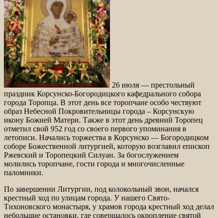
26 июля — престольный
праздник Корсунско-Богородицкого кафедрального собора
города Торопца. В этот день все торопчане особо чествуют
образ Небесной Покровительницы города – Корсунскую
икону Божией Матери. Также в этот день древний Торопец
отметил свой 952 год со своего первого упоминания в
летописи. Начались торжества в Корсунско — Богородицком
соборе Божественной литургией, которую возглавил епископ
Ржевский и Торопецкий Силуан. За богослужением
молились торопчане, гости города и многочисленные
паломники.
По завершении Литургии, под колокольный звон, начался
крестный ход по улицам города. У нашего Свято-
Тихоновского монастыря, у храмов города крестный ход делал
небольшие остановки, где совершалось окропление святой