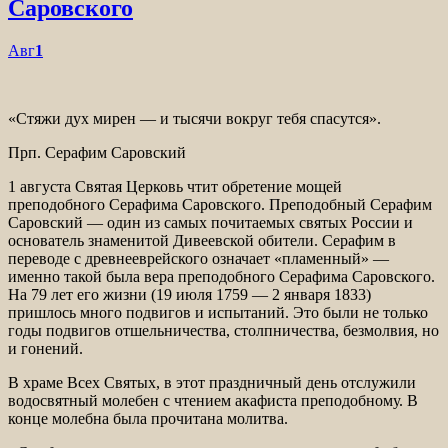
Саровского
Авг
1
«Стяжи дух мирен — и тысячи вокруг тебя спасутся».
Прп. Серафим Саровский
1 августа Святая Церковь чтит обретение мощей
преподобного Серафима Саровского. Преподобный Серафим
Саровский — один из самых почитаемых святых России и
основатель знаменитой Дивеевской обители. Серафим в
переводе с древнееврейского означает «пламенный» —
именно такой была вера преподобного Серафима Саровского.
На 79 лет его жизни (19 июля 1759 — 2 января 1833)
пришлось много подвигов и испытаний. Это были не только
годы подвигов отшельничества, столпничества, безмолвия, но
и гонений.
В храме Всех Святых, в этот праздничный день отслужили
водосвятный молебен с чтением акафиста преподобному. В
конце молебна была прочитана молитва.