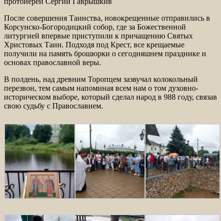
протоиерей Сергий Гаврышкив
После совершения Таинства, новокрещенные отправились в
Корсунско-Богородицкий собор, где за Божественной
литургией впервые приступили к причащению Святых
Христовых Таин. Подходя под Крест, все крещаемые
получили на память брошюрки о сегодняшнем празднике и
основах православной веры.
В полдень, над древним Торопцем зазвучал колокольный
перезвон, тем самым напоминая всем нам о том духовно-
историческом выборе, который сделал народ в 988 году, связав
свою судьбу с Православием.