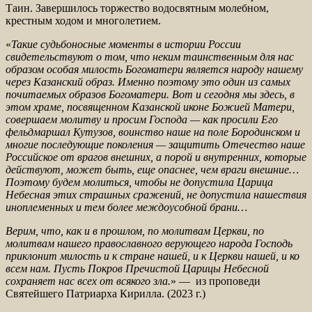
Таин. Завершилось торжество водосвятным молебном,
крестным ходом и многолетием.
«
Такие судьбоносные моменты в истории России
свидетельствуют
о том, что неким таинственным для нас
образом особая милость Богоматери является народу нашему
через Казанский образ. Именно поэтому это один из самых
почитаемых образов Богоматери. Вот и сегодня мы здесь, в
этом храме, посвященном Казанской иконе Божией
Матери,
совершаем молитву и просим Господа — как просили Его
фельдмаршал Кутузов, воинство наше на поле Бородинском и
многие последующие поколения — защитить Отечество наше
Российское от врагов внешних, а порой и внутренних, которые
действуют, может быть,
еще опаснее, чем враги внешние…
Поэтому будем молиться, чтобы не допустила Царица
Небесная этих страшных сражений, не допустила нашествия
иноплеменных и тем более междоусобной брани…
Верим, что, как и в прошлом, по молитвам Церкви, по
молитвам нашего православного верующего народа Господь
приклонит милость и к стране нашей, и к Церкви нашей, и ко
всем нам. Пусть Покров Пречистой Царицы Небесной
сохраняет нас всех от всякого зла.
» — из проповеди
Святейшего Патриарха Кирилла. (2023 г.)