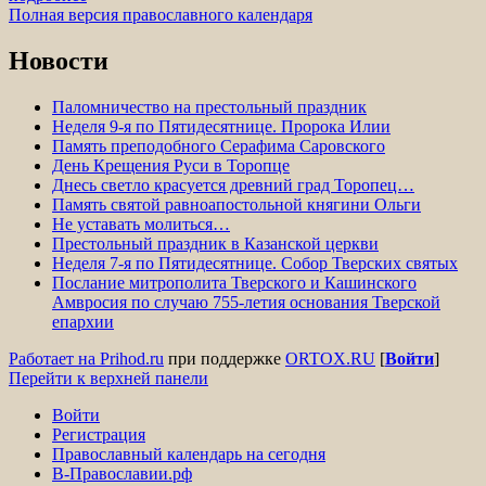
Полная версия православного календаря
Новости
Паломничество на престольный праздник
Неделя 9-я по Пятидесятнице. Пророка Илии
Память преподобного Серафима Саровского
День Крещения Руси в Торопце
Днесь светло красуется древний град Торопец…
Память святой равноапостольной княгини Ольги
Не уставать молиться…
Престольный праздник в Казанской церкви
Неделя 7-я по Пятидесятнице. Собор Тверских святых
Послание митрополита Тверского и Кашинского
Амвросия по случаю 755-летия основания Тверской
епархии
Работает на Prihod.ru
при поддержке
ORTOX.RU
[
Войти
]
Перейти к верхней панели
Войти
Регистрация
Православный календарь на сегодня
В-Православии.рф