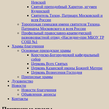
Невский
Святой преподобный Харитон, игумен
Кудинский
Святитель Тихон, Патриарх Московский и
всея России
Торопецкая гимназия имени святителя Тихона,
Патриарха Московского и всея России
Профильный православно-краеведческий
разновозрастной отряд «Наследие»при МБОУ ТР
СОШ №1
Храмы благочиния
Основные приходские храмы
Корсунско-Богородицкий кафедральный
собор
Церковь Всех Святых
Церковь Казанской иконы Божией Матери
Церковь Вознесения Господня
Приписные храмы
Духовенство
Новости
Новости благочиния
Объявления, анонсы
Контакты
Приписные храмы