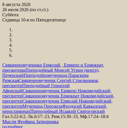
8 августа 2026
26 июля 2026 (по ст.ст.)
Суббота
Седмица 10-я по Пятидесятнице
Священномученики Ермолай , Ермипп и Ермократ,
пресвитеры
Преподобный Моисей Угрин (венгр),
Печерский
Преподобномученица Параскева
Римская
Священномученик Сергий Стрельников,
пресвитер
Преподобный Геронтий
Афонский
Священномученик Ермипп Никомидийский,
пресвитер
Священномученик Ермократ Никомидийский,
пресвитер
Священномученик Ермолай Никомидийский,
пресвитер
Мученица Ореозила
Феодосий Кавказский,
иеросхимонах
Преподобный Исаакий Святогорский
Гал.5:22-6:2, Лк.6:17–23, Рим.15:30–33, Мф.17:24–18:4
Мысли Феофана Затворника
подробнее