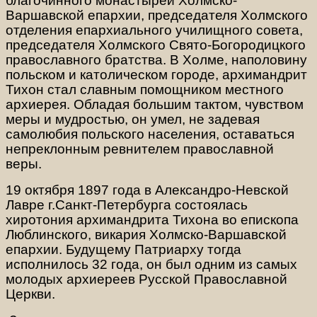
благочинного монастырей Холмско-
Варшавской епархии, председателя Холмского
отделения епархиального училищного совета,
председателя Холмского Свято-Богородицкого
православного братства. В Холме, наполовину
польском и католическом городе, архимандрит
Тихон стал славным помощником местного
архиерея. Обладая большим тактом, чувством
меры и мудростью, он умел, не задевая
самолюбия польского населения, оставаться
непреклонным ревнителем православной
веры.
19 октября 1897 года в Александро-Невской
Лавре г.Санкт-Петербурга состоялась
хиротония архимандрита Тихона во епископа
Люблинского, викария Холмско-Варшавской
епархии. Будущему Патриарху тогда
исполнилось 32 года, он был одним из самых
молодых архиереев Русской Православной
Церкви.