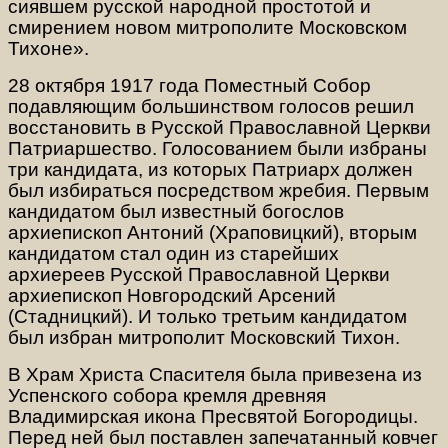
сиявшем русской народной простотой и
смирением новом митрополите Московском
Тихоне».
28 октября 1917 года Поместный Собор
подавляющим большинством голосов решил
восстановить в Русской Православной Церкви
Патриаршество. Голосованием были избраны
три кандидата, из которых Патриарх должен
был избираться посредством жребия. Первым
кандидатом был известный богослов
архиепископ Антоний (Храповицкий), вторым
кандидатом стал один из старейших
архиереев Русской Православной Церкви
архиепископ Новгородский Арсений
(Стадницкий). И только третьим кандидатом
был избран митрополит Московский Тихон.
В Храм Христа Спасителя была привезена из
Успенского собора кремля древняя
Владимирская икона Пресвятой Богородицы.
Перед ней был поставлен запечатанный ковчег