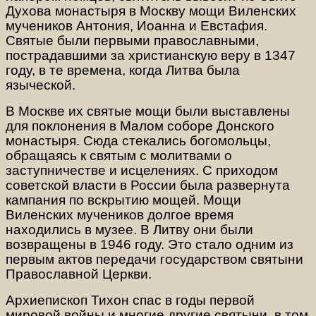
Духова монастыря в Москву мощи Виленских
мучеников Антония, Иоанна и Евстафия.
Святые были первыми православными,
пострадавшими за христианскую веру в 1347
году, в те времена, когда Литва была
языческой.
В Москве их святые мощи были выставлены
для поклонения в Малом соборе Донского
монастыря. Сюда стекались богомольцы,
обращаясь к святым с молитвами о
заступничестве и исцелениях. С приходом
советской власти в России была развернута
кампания по вскрытию мощей. Мощи
Виленских мучеников долгое время
находились в музее. В Литву они были
возвращены в 1946 году. Это стало одним из
первым актов передачи государством святыни
Православной Церкви.
Архиепископ Тихон спас в годы первой
мировой войны и многие другие святыни, в том