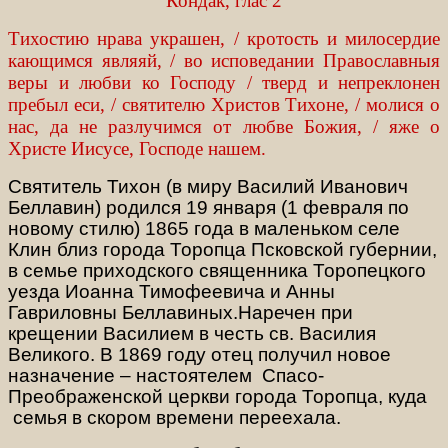
Кондак, глас 2
Тихостию нрава украшен, / кротость и милосердие
кающимся являяй, / во исповедании Православныя
веры и любви ко Господу / тверд и непреклонен
пребыл еси, / святителю Христов Тихоне, / молися о
нас, да не разлучимся от любве Божия, / яже о
Христе Иисусе, Господе нашем.
Святитель Тихон (в миру Василий Иванович
Беллавин) родился 19 января (1 февраля по
новому стилю) 1865 года в маленьком селе
Клин близ города Торопца Псковской губернии,
в семье приходского священника Торопецкого
уезда Иоанна Тимофеевича и Анны
Гавриловны Беллавиных.
Наречен при
крещении Василием в честь св. Василия
Великого. В 1869 году
отец получил новое
назначение – настоятелем Спасо-
Преображенской церкви города Торопца, куда
семья в скором времени переехала.