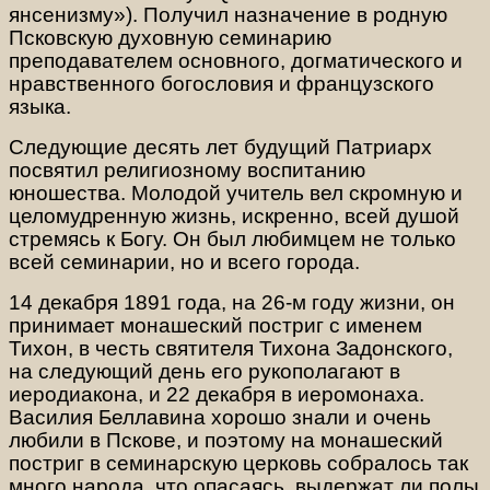
янсенизму»). Получил назначение в родную
Псковскую духовную семинарию
преподавателем основного, догматического и
нравственного богословия и французского
языка.
Следующие десять лет будущий Патриарх
посвятил религиозному воспитанию
юношества. Молодой учитель вел скромную и
целомудренную жизнь, искренно, всей душой
стремясь к Богу. Он был любимцем не только
всей семинарии, но и всего города.
14 декабря 1891 года, на 26-м году жизни, он
принимает монашеский постриг с именем
Тихон, в честь святителя Тихона Задонского,
на следующий день его рукополагают в
иеродиакона, и 22 декабря в иеромонаха.
Василия Беллавина хорошо знали и очень
любили в Пскове, и поэтому на монашеский
постриг в семинарскую церковь собралось так
много народа, что опасаясь, выдержат ли полы