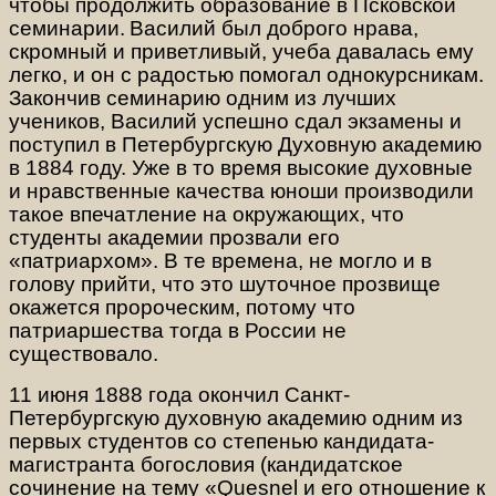
чтобы продолжить образование в Псковской
семинарии.
Василий был доброго нрава,
скромный и приветливый, учеба давалась ему
легко, и он с радостью помогал однокурсникам.
Закончив семинарию одним из лучших
учеников, Василий успешно сдал экзамены и
поступил в Петербургскую Духовную академию
в 1884 году. Уже в то время высокие духовные
и нравственные качества юноши производили
такое впечатление на окружающих, что
студенты академии прозвали его
«патриархом». В те времена, не могло и в
голову прийти, что это шуточное прозвище
окажется пророческим, потому что
патриаршества тогда в России не
существовало.
11 июня 1888 года окончил Санкт-
Петербургскую духовную академию одним из
первых студентов со степенью кандидата-
магистранта богословия (кандидатское
сочинение на тему «Quesnel и его отношение к