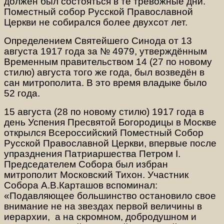
должен был состояться в те тревожные дни.
Поместный собор Русской Православной
Церкви не собирался более двухсот лет.
Определением Святейшего Синода от 13
августа 1917 года за № 4979, утверждённым
Временным правительством 14 (27 по новому
стилю) августа того же года, был возведён в
сан митрополита. В это время владыке было
52 года.
15 августа (28 по новому стилю) 1917 года в
день Успения Пресвятой Богородицы в Москве
открылся Всероссийский Поместный Собор
Русской Православной Церкви, впервые после
упразднения Патриаршества Петром I.
Председателем Собора был избран
митрополит Московский Тихон. Участник
Собора А.В.Карташов вспоминал:
«Подавляющее большинство остановило свое
внимание не на звездах первой величины в
иерархии, а на скромном, добродушном и