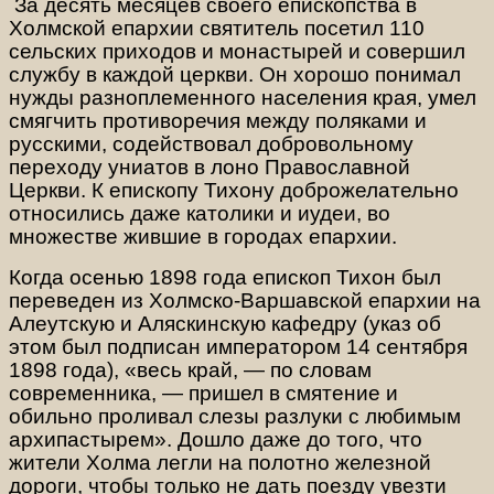
За десять месяцев своего епископства в
Холмской епархии святитель посетил 110
сельских приходов и монастырей и совершил
службу в каждой церкви. Он хорошо понимал
нужды разноплеменного населения края, умел
смягчить противоречия между поляками и
русскими, содействовал добровольному
переходу униатов в лоно Православной
Церкви. К епископу Тихону доброжелательно
относились даже католики и иудеи, во
множестве жившие в городах епархии.
Когда осенью 1898 года епископ Тихон был
переведен из Холмско-Варшавской епархии на
Алеутскую и Аляскинскую кафедру (указ об
этом был подписан императором 14 сентября
1898 года), «весь край, — по словам
современника, — пришел в смятение и
обильно проливал слезы разлуки с любимым
архипастырем». Дошло даже до того, что
жители Холма легли на полотно железной
дороги, чтобы только не дать поезду увезти