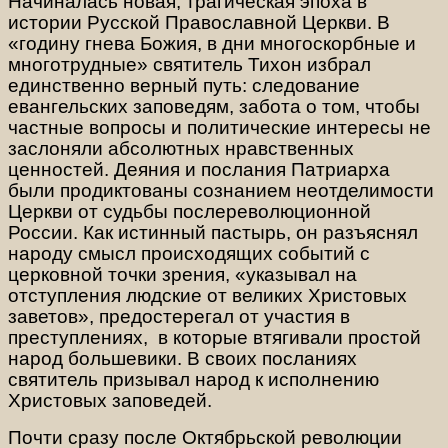
Начиналась новая, трагическая эпоха в
истории Русской Православной Церкви. В
«годину гнева Божия, в дни многоскорбные и
многотрудные» святитель Тихон избрал
единственно верный путь: следование
евангельских заповедям, забота о том, чтобы
частные вопросы и политические интересы не
заслоняли абсолютных нравственных
ценностей. Деяния и послания Патриарха
были продиктованы сознанием неотделимости
Церкви от судьбы послереволюционной
России. Как истинный пастырь, он разъяснял
народу смысл происходящих событий с
церковной точки зрения, «указывал на
отступления людские от великих Христовых
заветов», предостерегал от участия в
преступлениях, в которые втягивали простой
народ большевики. В своих посланиях
святитель призывал народ к исполнению
Христовых заповедей.
Почти сразу после Октябрьской революции