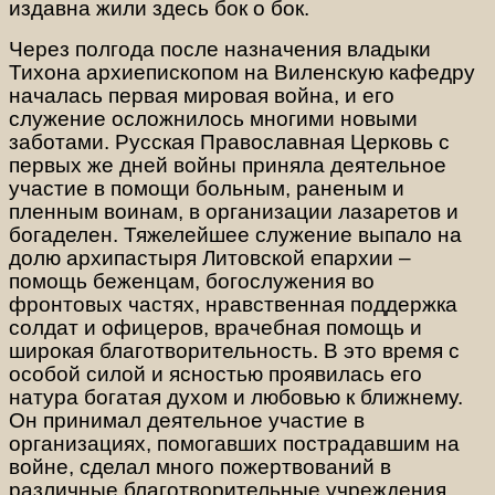
издавна жили здесь бок о бок.
Через полгода после назначения владыки
Тихона архиепископом на Виленскую кафедру
началась первая мировая война, и его
служение осложнилось многими новыми
заботами. Русская Православная Церковь с
первых же дней войны приняла деятельное
участие в помощи больным, раненым и
пленным воинам, в организации лазаретов и
богаделен. Тяжелейшее служение выпало на
долю архипастыря Литовской епархии –
помощь беженцам, богослужения во
фронтовых частях, нравственная поддержка
солдат и офицеров, врачебная помощь и
широкая благотворительность. В это время с
особой силой и ясностью проявилась его
натура богатая духом и любовью к ближнему.
Он принимал деятельное участие в
организациях, помогавших пострадавшим на
войне, сделал много пожертвований в
различные благотворительные учреждения.