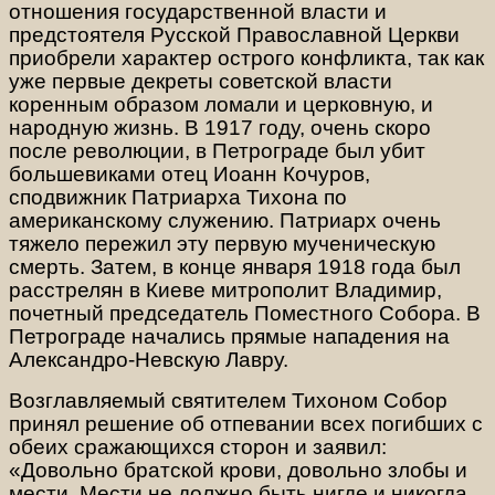
отношения государственной власти и
предстоятеля Русской Православной Церкви
приобрели характер острого конфликта, так как
уже первые декреты советской власти
коренным образом ломали и церковную, и
народную жизнь. В 1917 году, очень скоро
после революции, в Петрограде был убит
большевиками отец Иоанн Кочуров,
сподвижник Патриарха Тихона по
американскому служению. Патриарх очень
тяжело пережил эту первую мученическую
смерть. Затем, в конце января 1918 года был
расстрелян в Киеве митрополит Владимир,
почетный председатель Поместного Собора. В
Петрограде начались прямые нападения на
Александро-Невскую Лавру.
Возглавляемый святителем Тихоном Собор
принял решение об отпевании всех погибших с
обеих сражающихся сторон и заявил:
«Довольно братской крови, довольно злобы и
мести. Мести не должно быть нигде и никогда.