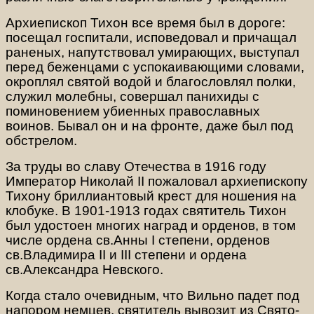
Архиепископ Тихон все время был в дороге:
посещал госпитали, исповедовал и причащал
раненых, напутствовал умирающих, выступал
перед беженцами с успокаивающими словами,
окроплял святой водой и благословлял полки,
служил молебны, совершал панихиды с
поминовением убиенных православных
воинов. Бывал он и на фронте, даже был под
обстрелом.
За труды во славу Отечества в 1916 году
Император Николай II пожаловал архиепископу
Тихону бриллиантовый крест для ношения на
клобуке. В 1901-1913 годах святитель Тихон
был удостоен многих наград и орденов, в том
числе ордена св.Анны I степени, орденов
св.Владимира II и III степени и ордена
св.Александра Невского.
Когда стало очевидным, что Вильно падет под
напором немцев, святитель вывозит из Свято-