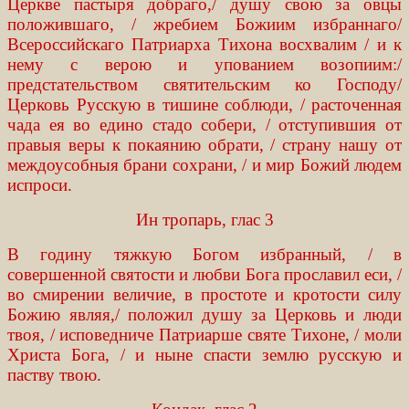
Церкве пастыря добраго,/ душу свою за овцы
положившаго, / жребием Божиим избраннаго/
Всероссийскаго Патриарха Тихона восхвалим / и к
нему с верою и упованием возопиим:/
предстательством святительским ко Господу/
Церковь Русскую в тишине соблюди, / расточенная
чада ея во едино стадо собери, / отступившия от
правыя веры к покаянию обрати, / страну нашу от
междоусобныя брани сохрани, / и мир Божий людем
испроси.
Ин тропарь, глас 3
В годину тяжкую Богом избранный, / в
совершенной святости и любви Бога прославил еси, /
во смирении величие, в простоте и кротости силу
Божию являя,/ положил душу за Церковь и люди
твоя, / исповедниче Патриарше святе Тихоне, / моли
Христа Бога, / и ныне спасти землю русскую и
паству твою.