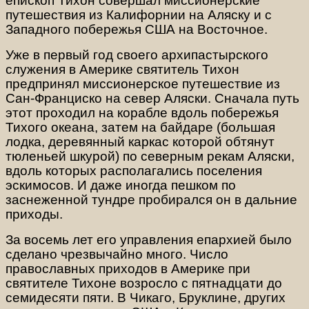
епископ Тихон совершал миссионерские
путешествия из Калифорнии на Аляску и с
Западного побережья США на Восточное.
Уже в первый год своего архипастырского
служения в Америке святитель Тихон
предпринял миссионерское путешествие из
Сан-Франциско на север Аляски. Сначала путь
этот проходил на корабле вдоль побережья
Тихого океана, затем на байдаре (большая
лодка, деревянный каркас которой обтянут
тюленьей шкурой) по северным рекам Аляски,
вдоль которых располагались поселения
эскимосов. И даже иногда пешком по
заснеженной тундре пробирался он в дальние
приходы.
За восемь лет его управления епархией было
сделано чрезвычайно много. Число
православных приходов в Америке при
святителе Тихоне возросло с пятнадцати до
семидесяти пяти. В Чикаго, Бруклине, других