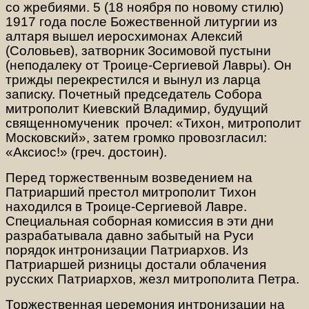
со жребиями. 5 (18 ноября по новому стилю)
1917 года после Божественной литургии из
алтаря вышел иеросхимонах Алексий
(Соловьев), затворник Зосимовой пустыни
(неподалеку от Троице-Сергиевой Лавры). Он
трижды перекрестился и вынул из ларца
записку. Почетный председатель Собора
митрополит Киевский Владимир, будущий
священномученик прочел: «Тихон, митрополит
Московский», затем громко провозгласил:
«Аксиос!» (греч. достоин).
Перед торжественным возведением на
Патриарший престол митрополит Тихон
находился в Троице-Сергиевой Лавре.
Специальная соборная комиссия в эти дни
разрабатывала давно забытый на Руси
порядок интронизации Патриархов. Из
Патриаршей ризницы достали облачения
русских Патриархов, жезл митрополита Петра.
Торжественная церемония интронизации на