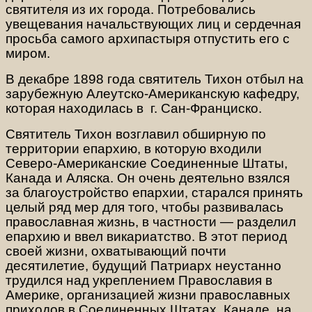
святителя из их города. Потребовались
увещевания начальствующих лиц и сердечная
просьба самого архипастыря отпустить его с
миром.
В декабре 1898 года святитель Тихон отбыл на
зарубежную Алеутско-Американскую кафедру,
которая находилась в г. Сан-Франциско.
Святитель Тихон возглавил обширную по
территории епархию, в которую входили
Северо-Американские Соединенные Штаты,
Канада и Аляска. Он очень деятельно взялся
за благоустройство епархии, старался принять
целый ряд мер для того, чтобы развивалась
православная жизнь, в частности — разделил
епархию и ввел викариатство. В этот период
своей жизни, охватывающий почти
десятилетие, будущий Патриарх неустанно
трудился над укреплением Православия в
Америке, организацией жизни православных
приходов в Соединенных Штатах, Канаде, на