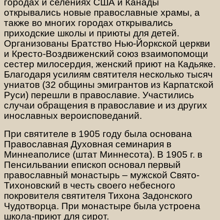
городах и селениях США и Канады
открывались новые православные храмы, а
также во многих городах открывались
приходские школы и приюты для детей.
Организованы Братство Нью-Йоркской церкви
и Кресто-Воздвиженский союз взаимопомощи
сестер милосердия, женский приют на Кадьяке.
Благодаря усилиям святителя несколько тысяч
униатов (32 общины эмигрантов из Карпатской
Руси) перешли в православие. Участились
случаи обращения в православие и из других
инославных вероисповеданий.
При святителе в 1905 году была основана
Православная Духовная семинария в
Миннеаполисе (штат Миннесота). В 1905 г. в
Пенсильвании епископ основал первый
православный монастырь – мужской Свято-
Тихоновский в честь своего небесного
покровителя святителя Тихона Задонского
Чудотворца. При монастыре была устроена
школа-приют для сирот.