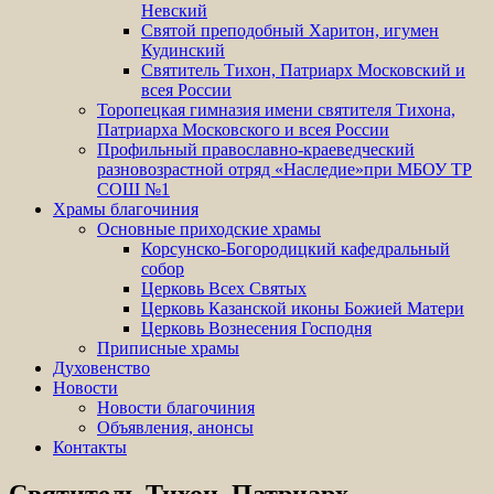
Невский
Святой преподобный Харитон, игумен
Кудинский
Святитель Тихон, Патриарх Московский и
всея России
Торопецкая гимназия имени святителя Тихона,
Патриарха Московского и всея России
Профильный православно-краеведческий
разновозрастной отряд «Наследие»при МБОУ ТР
СОШ №1
Храмы благочиния
Основные приходские храмы
Корсунско-Богородицкий кафедральный
собор
Церковь Всех Святых
Церковь Казанской иконы Божией Матери
Церковь Вознесения Господня
Приписные храмы
Духовенство
Новости
Новости благочиния
Объявления, анонсы
Контакты
Святитель Тихон, Патриарх