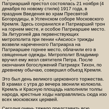
Патриарший престол состоялась 21 ноября (4
декабря по новому стилю) 1917 года, в
праздник Введения во храм Пресвятой
Богородицы, в Успенском соборе Московского
Кремля. Здесь сохранился и Патриарший трон
на горнем месте, и особое Патриаршее место.
За Литургией два первенствующих
митрополита при пении «Аксиос» трижды
возвели нареченного Патриарха на
Патриаршее горнее место, облачили его в
священные одежды. Митрополит Владимир
вручил ему жезл святителя Петра. После
окончания богослужений Патриарх Тихон, по
древнему обычаю, совершил объезд Кремля.
Это был день великого церковного торжества.
В храмах с утра до вечера звонили колокола.
Кремль и Красную площадь наполняли толпы
народа, крестные ходы направлялись сюда изо
всех московских церквей.
Сегодня очень тяжело представить всю