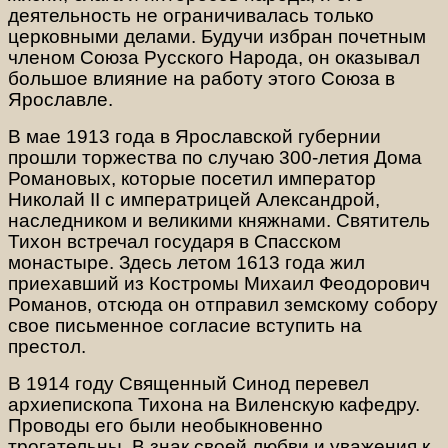
деятельность не ограничивалась только
церковными делами. Будучи избран почетным
членом Союза Русского Народа, он оказывал
большое влияние на работу этого Союза в
Ярославле.
В мае 1913 года в Ярославской губернии
прошли торжества по случаю 300-летия Дома
Романовых, которые посетил император
Николай II с императрицей Александрой,
наследником и великими княжнами. Святитель
Тихон встречал государя в Спасском
монастыре. Здесь летом 1613 года жил
приехавший из Костромы Михаил Феодорович
Романов, отсюда он отправил земскому собору
свое письменное согласие вступить на
престол.
В 1914 году Священный Синод перевел
архиепископа Тихона на Виленскую кафедру.
Проводы его были необыкновенно
трогательны. В знак своей любви и уважения к